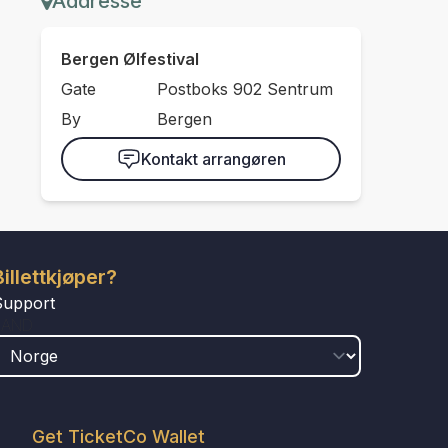
Addresse
Bergen Ølfestival
Gate
Postboks 902 Sentrum
By
Bergen
Kontakt arrangøren
Billettkjøper?
Support
LAND
Get TicketCo Wallet