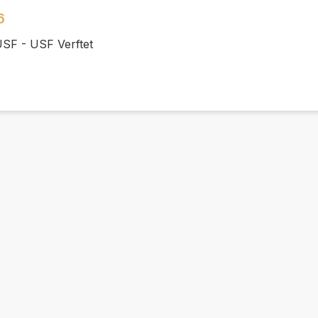
6
USF - USF Verftet