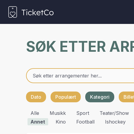
SØK ETTER A
Dato
Populært
Kategori
Bill
Alle
Musikk
Sport
Teater/show
Annet
Kino
Football
Ishockey